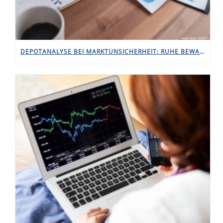
DEPOTANALYSE BEI MARKTUNSICHERHEIT: RUHE BEWAHREN STATT HEKTISCH HANDELN