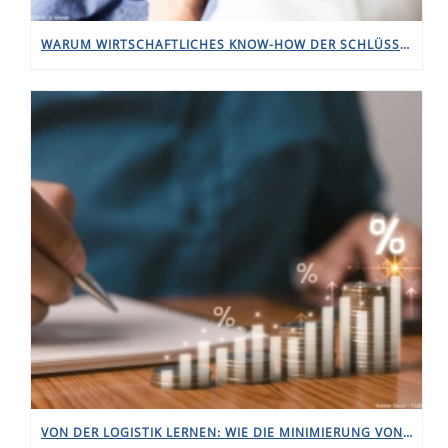
WARUM WIRTSCHAFTLICHES KNOW-HOW DER SCHLÜSSEL ZU BESSERER AKTIENPERFORMANCE IST
VON DER LOGISTIK LERNEN: WIE DIE MINIMIERUNG VON TRANSAKTIONSKOSTEN (UND UNNÖTIGEN BEWEGUNGEN) IHRE RENDITE STEIGERT