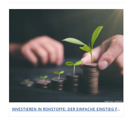
INVESTIEREN IN ROHSTOFFE: DER EINFACHE EINSTIEG FÜR PRIVATANLEGER