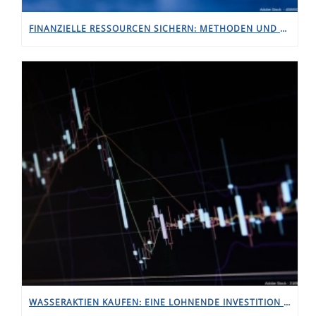
FINANZIELLE RESSOURCEN SICHERN: METHODEN UND BEST PRACTICES ZUR KAPITALBESCHAFFUNG FÜR UNTERNEHMEN
WASSERAKTIEN KAUFEN: EINE LOHNENDE INVESTITION FÜR UMWELTBEWUSSTE ANLEGER