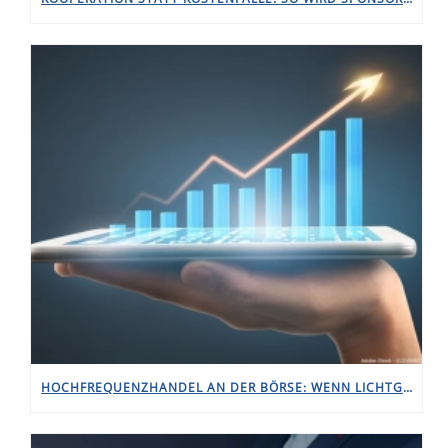
HOCHFREQUENZHANDEL AN DER BÖRSE: WENN LICHTGESCHWINDIGKEIT ZÄHLT