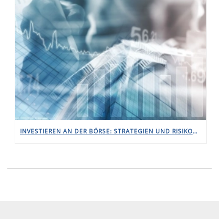
INVESTIEREN AN DER BÖRSE: STRATEGIEN UND RISIKOMANAGEMENT FÜR ANGEHENDE WIRTSCHAFTSFACHWIRTE