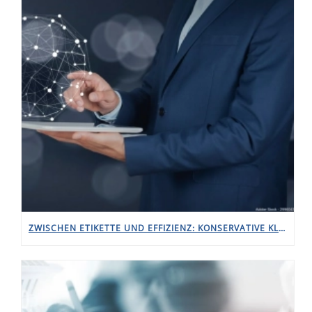
ZWISCHEN ETIKETTE UND EFFIZIENZ: KONSERVATIVE KLEIDUNG AN DER BÖRSE