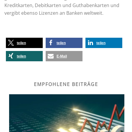
Kreditkarten, Debitkarten und Guthabenkarten und
vergibt ebenso Lizenzen an Banken weltweit.
teilen
teilen
teilen
teilen
E-Mail
EMPFOHLENE BEITRÄGE