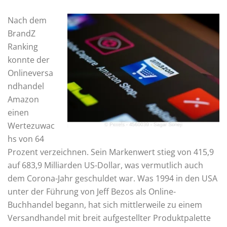
Nach dem
BrandZ
Ranking
konnte der
Onlineversa
ndhandel
Amazon
einen
Wertezuwac
hs von 64
Prozent verzeichnen. Sein Markenwert stieg von 415,9
auf 683,9 Milliarden US-Dollar, was vermutlich auch
dem Corona-Jahr geschuldet war. Was 1994 in den USA
unter der Führung von Jeff Bezos als Online-
Buchhandel begann, hat sich mittlerweile zu einem
Versandhandel mit breit aufgestellter Produktpalette